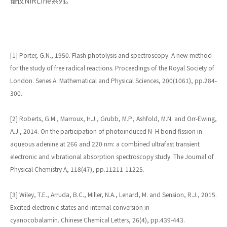
谱仪NIRLine系列。
[1] Porter, G.N., 1950. Flash photolysis and spectroscopy. A new method
for the study of free radical reactions. Proceedings of the Royal Society of
London. Series A. Mathematical and Physical Sciences, 200(1061), pp.284-
300.
[2] Roberts, G.M., Marroux, H.J., Grubb, M.P., Ashfold, M.N. and Orr-Ewing,
A.J., 2014. On the participation of photoinduced N–H bond fission in
aqueous adenine at 266 and 220 nm: a combined ultrafast transient
electronic and vibrational absorption spectroscopy study. The Journal of
Physical Chemistry A, 118(47), pp.11211-11225.
[3] Wiley, T.E., Arruda, B.C., Miller, N.A., Lenard, M. and Sension, R.J., 2015.
Excited electronic states and internal conversion in
cyanocobalamin. Chinese Chemical Letters, 26(4), pp.439-443.