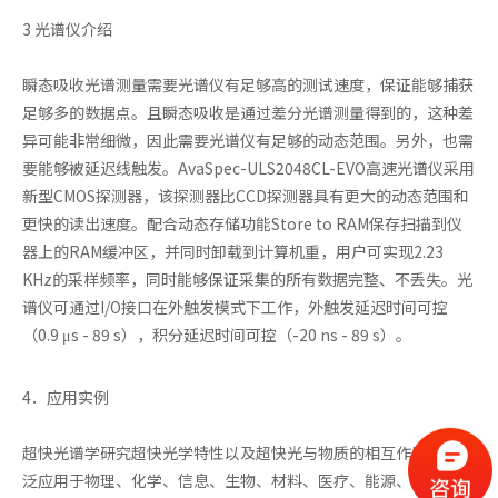
3 光谱仪介绍
瞬态吸收光谱测量需要光谱仪有足够高的测试速度，保证能够捕获
足够多的数据点。且瞬态吸收是通过差分光谱测量得到的，这种差
异可能非常细微，因此需要光谱仪有足够的动态范围。另外，也需
要能够被延迟线触发。AvaSpec-ULS2048CL-EVO高速光谱仪采用
新型CMOS探测器，该探测器比CCD探测器具有更大的动态范围和
更快的读出速度。配合动态存储功能Store to RAM保存扫描到仪
器上的RAM缓冲区，并同时卸载到计算机重，用户可实现2.23
KHz的采样频率，同时能够保证采集的所有数据完整、不丢失。光
谱仪可通过I/O接口在外触发模式下工作，外触发延迟时间可控
（0.9 μs - 89 s），积分延迟时间可控（-20 ns - 89 s）。
4．应用实例
超快光谱学研究超快光学特性以及超快光与物质的相互作用，可广
泛应用于物理、化学、信息、生物、材料、医疗、能源、环境等众