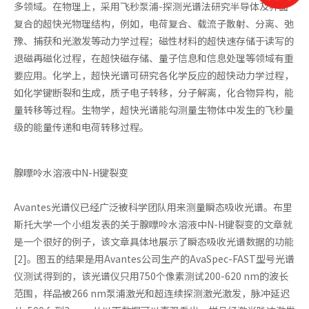
多领域。在物理上，采用飞秒泵浦-探测光谱法研究半导体及界面
复合的超快光物理结构，例如，电荷复合、载流子散射、分离、弛
豫、捕获和光激发等动力学过程；磁性材料的超快速存储于读写的
退磁再磁化过程，在超快磁存储、量子信息和信息处理等领域有重
要应用。化学上，超快光谱可研究各化学反应的超快动力学过程，
如化学键断裂和生成，质子电子转移，分子解离，化合物异构，能
量转移等过程。生物学，超快光谱能勾测量生物体中发生的飞秒量
级的能量传递和电荷转移过程。
腺嘌呤水溶液中N-H键裂变
Avantes光谱仪已经广泛被科学团队用来测量瞬态吸收光谱。布里
斯托大学一个小组发表的关于腺嘌呤水溶液中N-H键裂变的文章就
是一个很好的例子，该文章具体地展示了瞬态吸收光谱数据的功能
[2]。图五的结果是用Avantes公司生产的AvaSpec-FAST型号光谱
仪测试得到的，该光谱仪只用750个像素测试200-620 nm的波长
范围，样品被266 nm泵浦激光和超连续探测激光激发，脉冲延迟