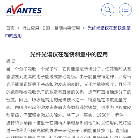
首页
>
行业应用-旧的，复制内容使用
>
光纤光谱仪在超快测量
中的应用
光纤光谱仪在超快测量中的应用
概 要
当一个分子吸收一个光子时，它将能量赋予该分子，使其暂时从基
态激发到更高的电子能级或振动能级。由于能量守恒定律，只有当
光子能量正好等于基态和激发态的差时，光子才能被吸收，且分子
的数量和被吸收光子的数量有直接的关系，进而可直接确定分子的
密度。因此，吸收是常用的光谱技术之一，特别是在浓度测量方
面。由吸收引起的激发态寿命大多数都非常短暂，通常为飞秒或皮
秒量级，但亚稳定激发态除外。基于这一事实，1950年，乔治·
波特和罗纳德·诺里什在剑桥大学时意识到他们可以使用闪光灯通
过一种称为闪光光解的方法来研究分子间的能量转换[1]。直到超
快锁模激光器的发明，科学家们才得以充分利用波特和诺里什的贡