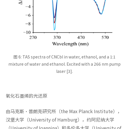
图 6: TAS spectra of CNCbl in water, ethanol, and a 1:1
mixture of water and ethanol. Excited with a 266 nm pump
laser [3].
氧化石墨烯的光还原
由马克斯·普朗克研究所（the Max Planck Institute），
汉堡大学（University of Hamburg），约阿尼纳大学
（University of Ioannina）和多伦多大学（University of